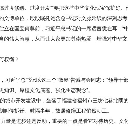
能搞过度修缮、过度开发”“要把这些中华文化瑰宝保护好
的文博单位，殷殷嘱托饱含总书记对文脉延续的深刻思考
伫立在国宝何尊前，习近平总书记的一席话言犹在耳：“
含的伟大智慧，从而让大家更加尊崇热爱，增强对中华文
何权衡？
上，习近平总书记以这三个“敬畏”告诫与会同志：“领导
史知识、厚植文化底蕴、强化生态观念”。
荼的城市开发建设中，坐落于福建省福州市三坊七巷北隅的
刻叫停拆迁。时隔半年，故居修缮工程悄然动工。
种力量是进步还是反动，重要的一点是看它对待历史、文化