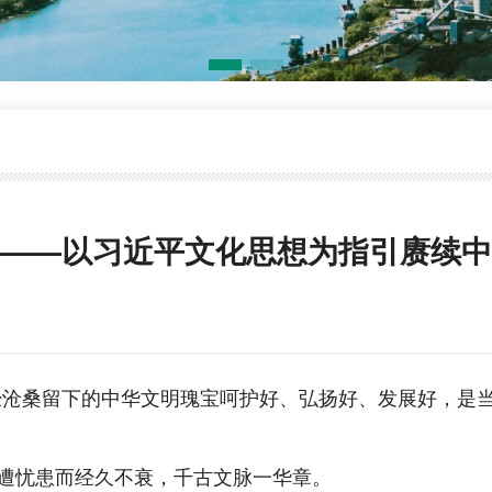
——以习近平文化思想为指引赓续中
：
经沧桑留下的中华文明瑰宝呵护好、弘扬好、发展好，是
遭忧患而经久不衰，千古文脉一华章。